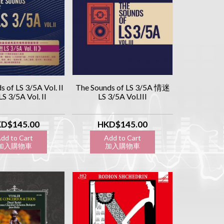
 of LS 3/5A Vol. II
The Sounds of LS 3/5A 情迷
 3/5A Vol. II
LS 3/5A Vol.III
D$145.00
HKD$145.00
dd to Cart
Add to Cart
入購物車
加入購物車