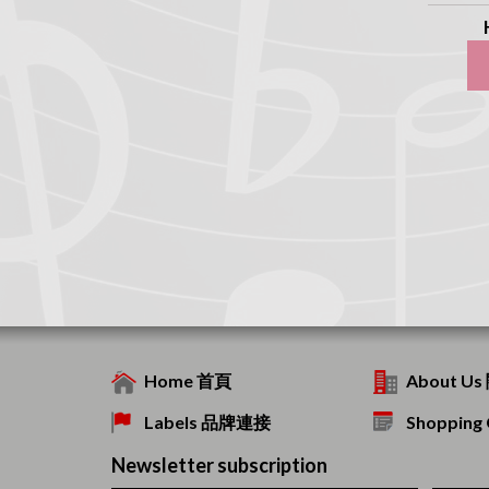
Home 首頁
About U
Labels 品牌連接
Shoppin
Newsletter subscription