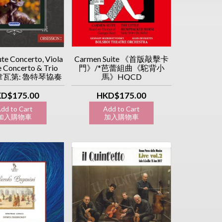
ute Concerto, Viola
Carmen Suite 《首版敲擊卡
 Concerto & Trio
門》/*芭蕾組曲《駝背小
s 韋瓦第: 魯特琴協奏
馬》HQCD
琴三重奏 [日本製造
[Obsession 執念系
D$175.00
HKD$175.00
列]
dd to Cart
Add to Cart
入購物車
加入購物車