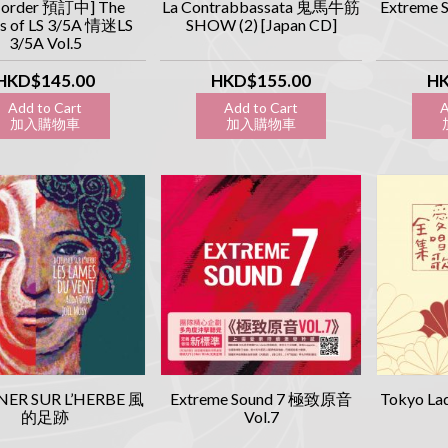
-order 預訂中] The
La Contrabbassata 鬼馬牛筋
Extreme
s of LS 3/5A 情迷LS
SHOW (2) [Japan CD]
3/5A Vol.5
HKD$145.00
HKD$155.00
HK
Add to Cart
Add to Cart
A
加入購物車
加入購物車
加
NER SUR L’HERBE 風
Extreme Sound 7 極致原音
Tokyo La
的足跡
Vol.7