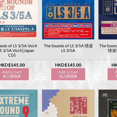
nds of LS 3/5A Vol.4
The Sounds of LS 3/5A 情迷
The Sounds
3/5A Vol.4 [Japan
LS 3/5A
情迷LS
CD]
HKD$145.00
HKD$145.00
HK
Add to Cart
Add to Cart
A
加入購物車
加入購物車
加