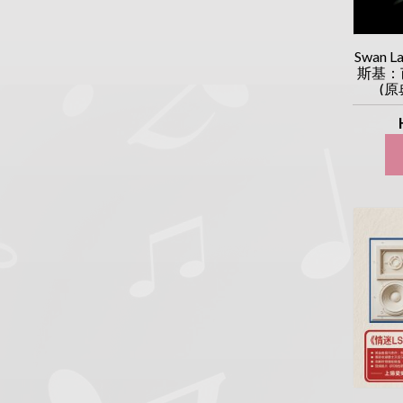
Swan L
斯基：
(原