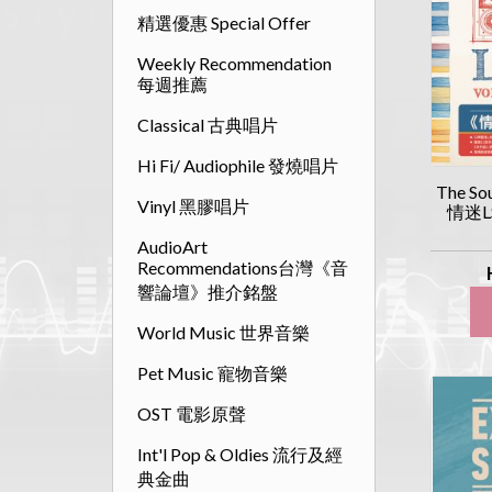
精選優惠 Special Offer
Weekly Recommendation
每週推薦
Classical 古典唱片
Hi Fi/ Audiophile 發燒唱片
The Sou
Vinyl 黑膠唱片
情迷LS 
AudioArt
Recommendations台灣《音
響論壇》推介銘盤
World Music 世界音樂
Pet Music 寵物音樂
OST 電影原聲
Int'l Pop & Oldies 流行及經
典金曲