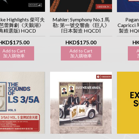
ake Highlights 柴可夫
Mahler: Symphony No.1 馬
Pagani
芭蕾舞劇《天鵝湖》
勒: 第一號交響曲《巨人》
Capric
典精選版) HQCD
[日本製造 HQCD]
製造 HQCD
[Obsession 執念系列]
HKD$175.00
HKD$175.00
HK
Add to Cart
Add to Cart
A
加入購物車
加入購物車
加