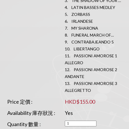
3. THE SHADOW OF YOUR …
4. LATIN BASSES MEDLEY
5. ZORBASS
6. IRLANDESE
7. MY SHARONA
8. FUNERAL MARCH OF…
9. CONTRABAJEANDO 5
10. LIBERTANGO
11. PASSIONI AMOROSE 1
ALLEGRO
12. PASSIONI AMOROSE 2
ANDANTE
13. PASSIONI AMOROSE 3
ALLEGRETTO
Price 定價 :
HKD$155.00
Availability 庫存狀況 :
Yes
Quantity 數量 :