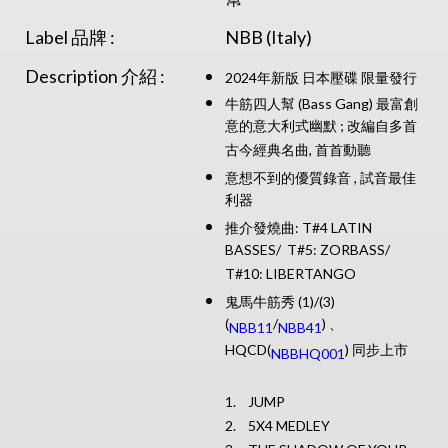
Label 品牌 :
NBB (Italy)
Description 介紹 :
2024年新版 日本壓碟 限量發行
牛筋四人幫 (Bass Gang) 最富創
意的意大利式幽默 ; 改編自多首
古今經典名曲, 首首動聽
意想不到的優質錄音 , 試音最佳
利器
推介發燒曲: T#4 LATIN
BASSES/ T#5: ZORBASS/
T#10: LIBERTANGO
鬼馬牛筋秀 (1)/(3)
(
/
) 、
NBB11
NBB41
HQCD(
) 同步上市
NBBHQ001
1. JUMP
2. 5X4 MEDLEY