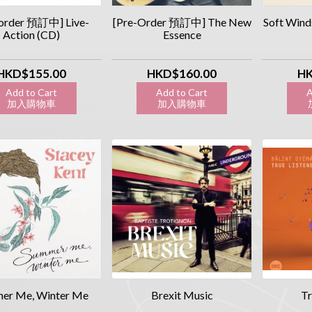
-order 預訂中] Live-
[Pre-Order 預訂中] The New
Soft Win
Action (CD)
Essence
HKD$155.00
HKD$160.00
HK
Add to Cart
Add to Cart
A
加入購物車
加入購物車
加
er Me, Winter Me
Brexit Music
Tr