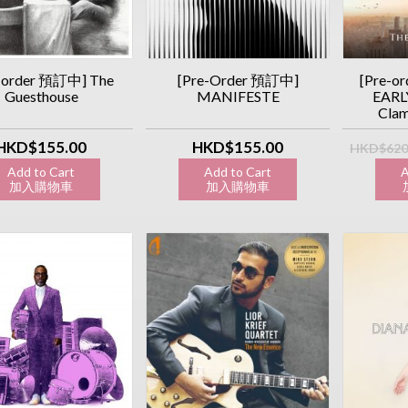
-order 預訂中] The
[Pre-Order 預訂中]
[Pre-o
Guesthouse
MANIFESTE
EARL
Clam
HKD$155.00
HKD$155.00
HKD$620
Add to Cart
Add to Cart
A
加入購物車
加入購物車
加