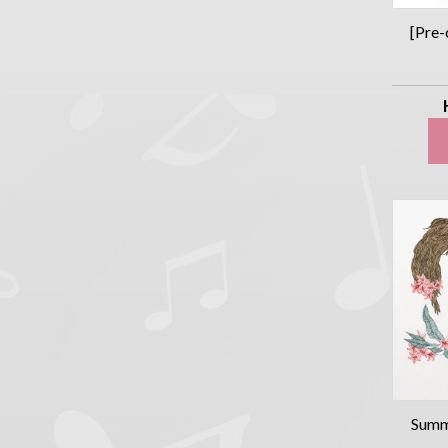
[Pre
Summ