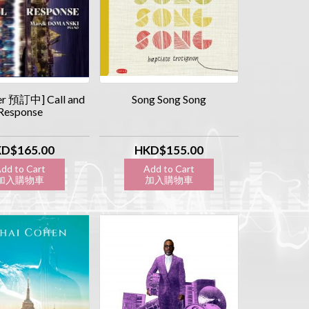
er 預訂中] Call and
Song Song Song
Response
D$165.00
HKD$155.00
dd to Cart
Add to Cart
入購物車
加入購物車