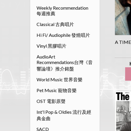
Weekly Recommendation
每週推薦
Classical 古典唱片
Hi Fi/ Audiophile 發燒唱片
A TIM
Vinyl 黑膠唱片
AudioArt
Recommendations台灣《音
響論壇》推介銘盤
World Music 世界音樂
Pet Music 寵物音樂
OST 電影原聲
Int'l Pop & Oldies 流行及經
典金曲
SACD