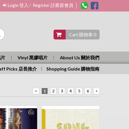
Login 登入
Register 註冊新會員
/
Cart 購物車 0
唱片
Vinyl 黑膠唱片
About Us 關於我們
aff Picks 店長推介
Shopping Guide 購物指南
<
1
2
3
4
5
6
>