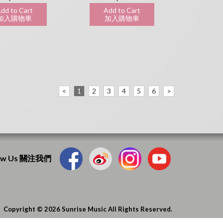
dd to Cart
Add to Cart
入購物車
加入購物車
<
1
2
3
4
5
6
>
low Us 關注我們
Copyright © 2026 Sunrise Music All Rights Reserved.