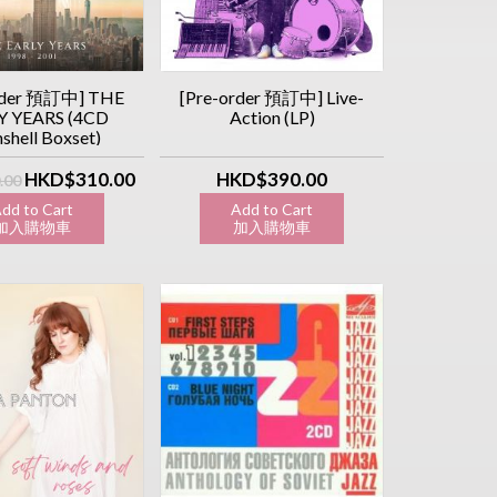
rder 預訂中] THE
[Pre-order 預訂中] Live-
Y YEARS (4CD
Action (LP)
shell Boxset)
HKD$310.00
HKD$390.00
.00
dd to Cart
Add to Cart
入購物車
加入購物車