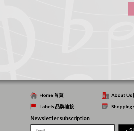
Home 首頁
About U
Labels 品牌連接
Shoppin
Newsletter subscription
↳
S