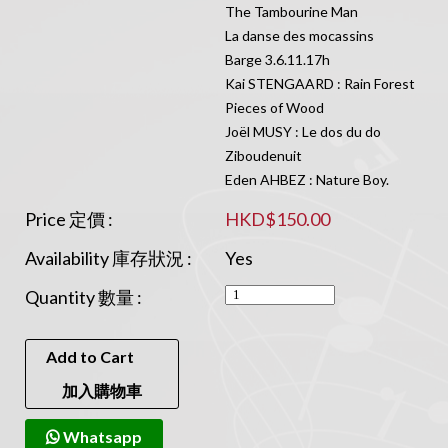
The Tambourine Man
La danse des mocassins
Barge 3.6.11.17h
Kai STENGAARD : Rain Forest
Pieces of Wood
Joël MUSY : Le dos du do
Ziboudenuit
Eden AHBEZ : Nature Boy.
Price 定價 :
HKD$150.00
Availability 庫存狀況 :
Yes
Quantity 數量 :
Add to Cart
加入購物車
Whatsapp