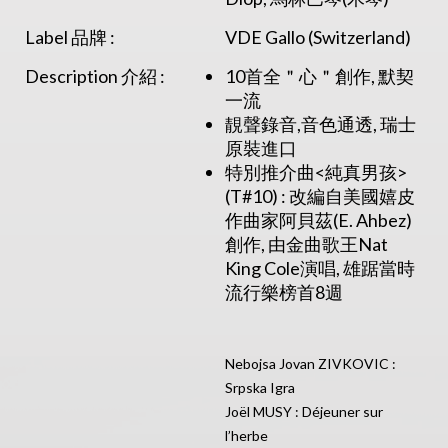
Label 品牌 :
VDE Gallo (Switzerland)
Description 介紹 :
10首全＂心＂創作, 默契
一流
靚聲錄音,音色通透, 瑞士
原裝進口
特別推介曲<純真男孩>
(T#10) : 改編自美國嬉皮
作曲家阿貝茲(E. Ahbez)
創作, 由金曲歌王Nat
King Cole演唱, 雄踞當時
流行樂榜首8週
Nebojsa Jovan ZIVKOVIC :
Srpska Igra
Joël MUSY : Déjeuner sur
l’herbe