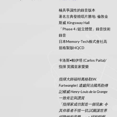
極具爭議性的錄音版本
著名古典發燒唱片勝地: 倫敦金
斯威 Kingsway Hall
「Phase 4 /超立體聲」錄音技術
錄音
日本Memory-Tech株式會社高
規格製版HQCD
卡洛斯•帕伊塔 (Carlos Païta)/
指揮 英國皇家愛樂
指揮大師福特萬格勒(W.
Furtwangler) 遺孀與法國馬勒傳
記權威 Henry-Louis de la Grange
一致肯定與讚賞
「指揮家成功製造一個現象: 令
其仰慕者不惜一切,試圖讓世界
傾聽他的音樂。」– 紐約時報