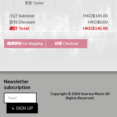
小計 Subtotal:
HKD$145.00
折扣 Discount:
HKD$0.00
總計 Total:
HKD$145.00
Newsletter
subscription
Copyright © 2026 Sunrise Music All
Rights Reserved.
↳
SIGN UP