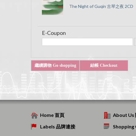
The Night of Guqin 古琴之夜 2CD
E-Coupon
Home 首頁
About U
Labels 品牌連接
Shoppin