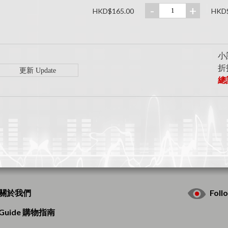
-
+
HKD$165.00
HKD$
小計
折扣
總計
s 關於我們
Fol
g Guide 購物指南