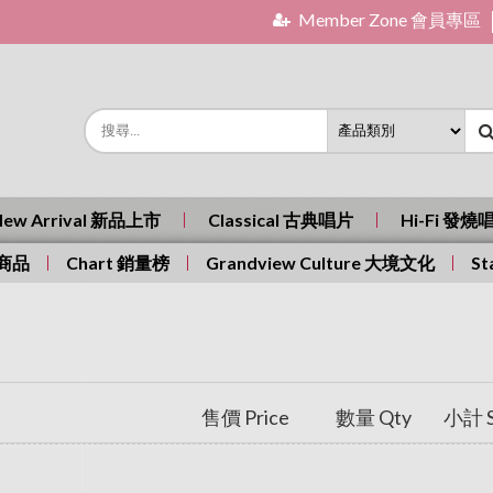
Member Zone 會員專區
New Arrival 新品上市
Classical 古典唱片
Hi-Fi 發燒
有商品
Chart 銷量榜
Grandview Culture 大境文化
St
售價 Price
數量 Qty
小計 S