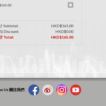
165.00
 Subtotal:
HKD$165.00
 Discount:
HKD$0.00
 Total:
HKD$165.00
low Us 關注我們