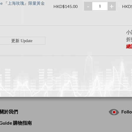
ai Rose 『上海玫瑰』限量黃金
-
+
HKD$145.00
HKD$
小計
折扣
總計
s 關於我們
Fol
g Guide 購物指南