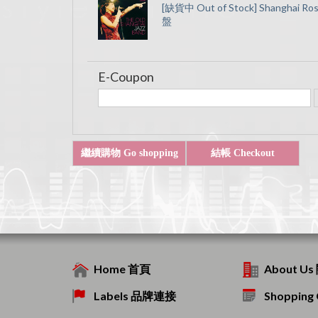
[缺貨中 Out of Stock] Shangh
盤
E-Coupon
Home 首頁
About U
Labels 品牌連接
Shoppin