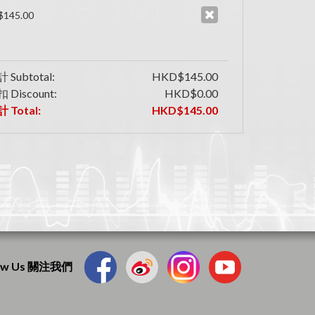
145.00
 Subtotal:
HKD$145.00
 Discount:
HKD$0.00
 Total:
HKD$145.00
low Us 關注我們