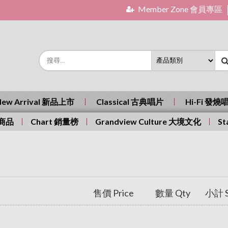
Member Zone 會員專區
New Arrival 新品上市
Classical 古典唱片
Hi-Fi 發燒
有商品
Chart 銷量榜
Grandview Culture 大境文化
St
售價 Price
數量 Qty
小計 S