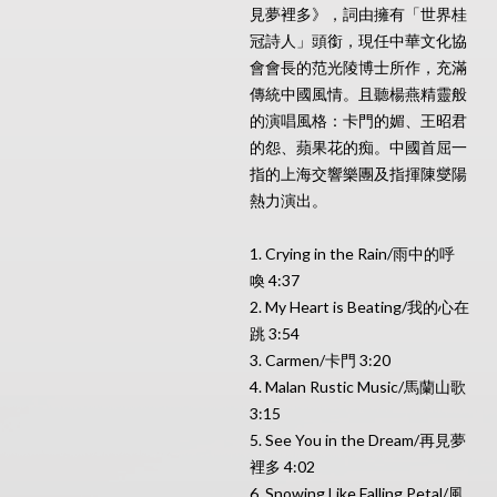
見夢裡多》，詞由擁有「世界桂
冠詩人」頭銜，現任中華文化協
會會長的范光陵博士所作，充滿
傳統中國風情。且聽楊燕精靈般
的演唱風格：卡門的媚、王昭君
的怨、蘋果花的痴。中國首屈一
指的上海交響樂團及指揮陳燮陽
熱力演出。
1. Crying in the Rain/雨中的呼
喚 4:37
2. My Heart is Beating/我的心在
跳 3:54
3. Carmen/卡門 3:20
4. Malan Rustic Music/馬蘭山歌
3:15
5. See You in the Dream/再見夢
裡多 4:02
6. Snowing Like Falling Petal/風