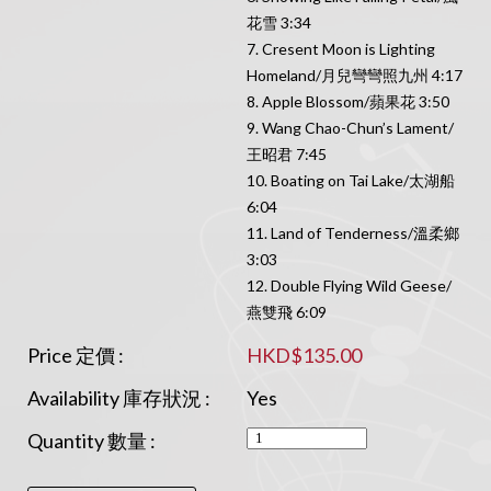
花雪 3:34
7. Cresent Moon is Lighting
Homeland/月兒彎彎照九州 4:17
8. Apple Blossom/蘋果花 3:50
9. Wang Chao-Chun’s Lament/
王昭君 7:45
10. Boating on Tai Lake/太湖船
6:04
11. Land of Tenderness/溫柔鄉
3:03
12. Double Flying Wild Geese/
燕雙飛 6:09
Price 定價 :
HKD$135.00
Availability 庫存狀況 :
Yes
Quantity 數量 :