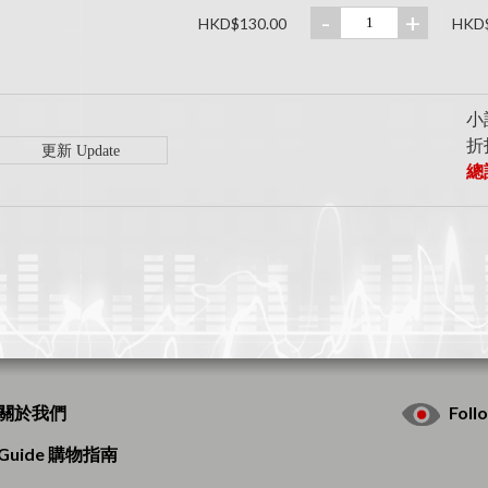
-
+
HKD$130.00
HKD$
小計
折扣
總計
s 關於我們
Fol
g Guide 購物指南