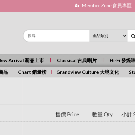
Member Zone 會員專區
New Arrival 新品上市
Classical 古典唱片
Hi-Fi 發燒
有商品
Chart 銷量榜
Grandview Culture 大境文化
St
售價 Price
數量 Qty
小計 S