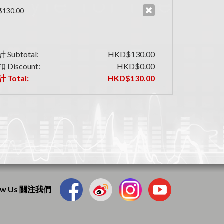
130.00
 Subtotal:
HKD$130.00
 Discount:
HKD$0.00
 Total:
HKD$130.00
low Us 關注我們