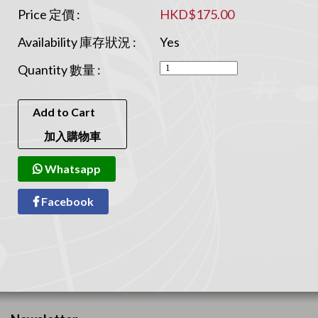
Price 定價 :
HKD$175.00
Availability 庫存狀況 :
Yes
Quantity 數量 :
Add to Cart
加入購物車
Whatsapp
Facebook