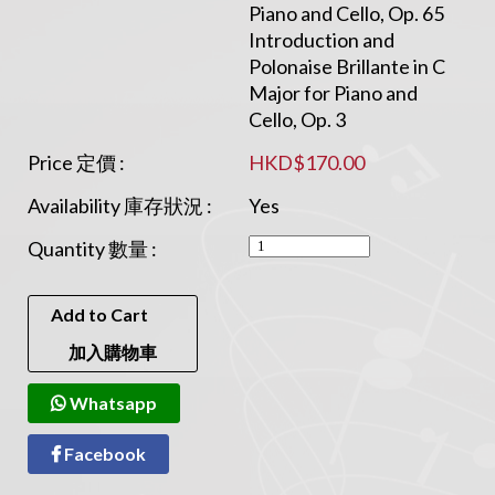
Piano and Cello, Op. 65
Introduction and
Polonaise Brillante in C
Major for Piano and
Cello, Op. 3
Price 定價 :
HKD$170.00
Availability 庫存狀況 :
Yes
Quantity 數量 :
Add to Cart
加入購物車
Whatsapp
Facebook