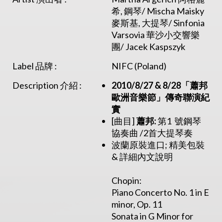
希, 鋼琴/ Mischa Maisky
麥斯基, 大提琴/ Sinfonia
Varsovia 華沙小交響樂
團/ Jacek Kaspszyk
Label 品牌 :
NIFC (Poland)
Description 介紹 :
2010/8/27 & 8/28
「
蕭邦
歐洲音樂節」傳奇聯演紀
實
[曲目]
蕭邦:
第1 號鋼琴
協奏曲 /2首大提琴奏
波蘭原裝進口; 精美包裝
& 詳細內文說明
Chopin:
Piano Concerto No. 1 in E
minor, Op. 11
Sonata in G Minor for