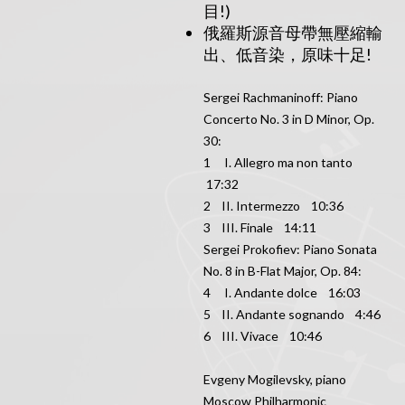
目!)
俄羅斯源音母帶無壓縮輸
出、低音染，原味十足!
Sergei Rachmaninoff: Piano
Concerto No. 3 in D Minor, Op.
30:
1 I. Allegro ma non tanto
17:32
2 II. Intermezzo 10:36
3 III. Finale 14:11
Sergei Prokofiev: Piano Sonata
No. 8 in B-Flat Major, Op. 84:
4 I. Andante dolce 16:03
5 II. Andante sognando 4:46
6 III. Vivace 10:46
Evgeny Mogilevsky, piano
Moscow Philharmonic