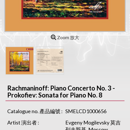
Zoom 放大
Rachmaninoff: Piano Concerto No. 3 -
Prokofiev: Sonata for Piano No. 8
Catalogue no. 產品編號 :
SMELCD1000656
Artist 演出者 :
Evgeny Mogilevsky 莫吉
列夫斯基, Moscow