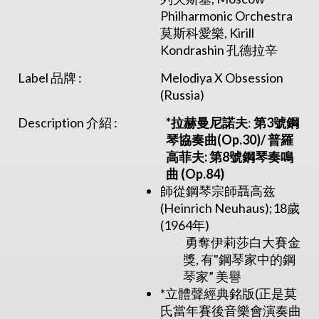
Philharmonic Orchestra
莫斯科愛樂, Kirill
Kondrashin 孔德拉辛
Label 品牌 :
Melodiya X Obsession
(Russia)
Description 介紹 :
*
拉赫曼尼諾夫
:
第
3
號鋼
琴協奏曲(Op.30)/ 普羅
高菲夫:
第8號鋼琴奏鳴
曲 (Op.84)
師從鋼琴宗師聶高兹
(Heinrich Neuhaus);18歲
(1964年)
勇奪伊莉莎白大賽金
獎, 有"鋼琴家中的鋼
琴家” 美譽
*立體聲經典銘版(正是莫
氏當年賽後音樂會演奏曲