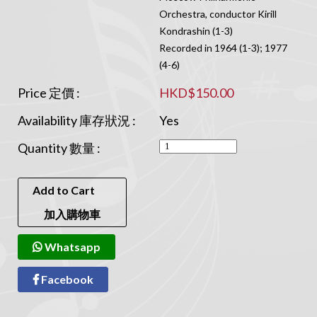
Orchestra, conductor Kirill
Kondrashin (1-3)
Recorded in 1964 (1-3); 1977
(4-6)
Price 定價 :
HKD$150.00
Availability 庫存狀況 :
Yes
Quantity 數量 :
Add to Cart
加入購物車
Whatsapp
Facebook