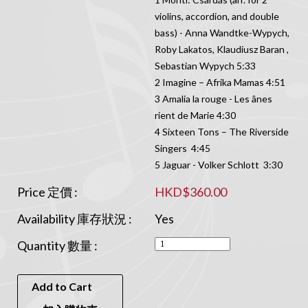
violins, accordion, and double
bass) - Anna Wandtke-Wypych,
Roby Lakatos, Klaudiusz Baran ,
Sebastian Wypych 5:33
2 Imagine – Afrika Mamas 4:51
3 Amalia la rouge - Les ânes
rient de Marie 4:30
4 Sixteen Tons – The Riverside
Singers 4:45
5 Jaguar - Volker Schlott 3:30
Price 定價 :
HKD$360.00
Availability 庫存狀況 :
Yes
Quantity 數量 :
Add to Cart