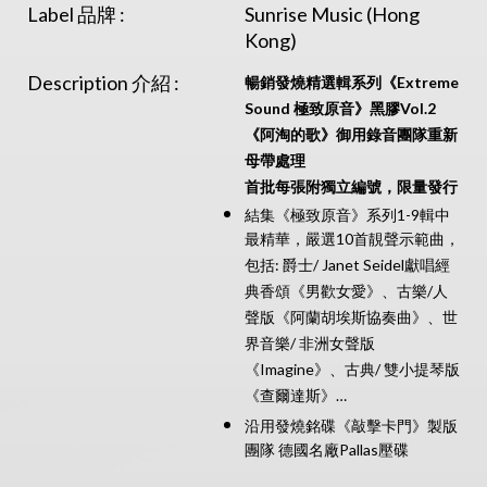
Label 品牌 :
Sunrise Music (Hong
Kong)
Description 介紹 :
暢銷發燒精選輯系列《Extreme
Sound 極致原音》黑膠Vol.2
《阿淘的歌》御用錄音團隊重新
母帶處理
首批每張附獨立編號，限量發行
結集《極致原音》系列1-9輯中
最精華，嚴選10首靚聲示範曲，
包括: 爵士/ Janet Seidel獻唱經
典香頌《男歡女愛》、古樂/人
聲版《阿蘭胡埃斯協奏曲》、世
界音樂/ 非洲女聲版
《Imagine》、古典/ 雙小提琴版
《查爾達斯》…
沿用發燒銘碟《敲擊卡門》製版
團隊 德國名廠Pallas壓碟