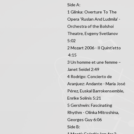
Side A:
1 Glinka: Overture To The
Opera 'Ruslan And Ludmila' -
Orchestra of the Bolshoi
Theatre, Evgeny Svetlanov
5:02
2 Mozart 2006 - Il Quint'etto
4:15
3 Un homme et une femme –
Janet Seidel 2:49
4 Rodrigo: Concierto de
Aranjuez: Andante - María José
Pérez, Euskal Barrokensemble,
Enrike Solinís 5:21
5 Gershwin: Fascinating
Rhythm - Olinka Mitroshina,
Georges Guy 6:06
Side B:
1 Monti: Csárdás (arr. for 2