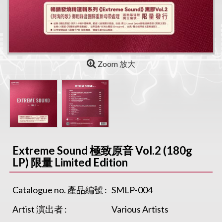
Zoom 放大
Extreme Sound 極致原音 Vol.2 (180g
LP) 限量 Limited Edition
Catalogue no. 產品編號 :
SMLP-004
Artist 演出者 :
Various Artists