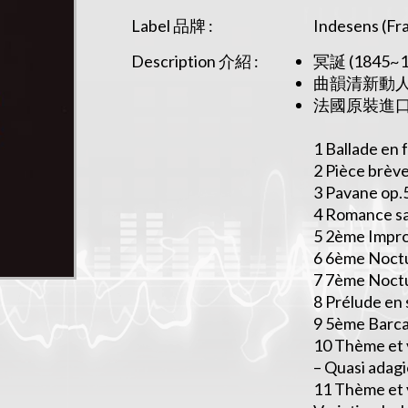
Label 品牌 :
Indesens (Fr
Description 介紹 :
冥誕 (1845
曲韻清新動人
法國原裝進
1 Ballade en 
2 Pièce brève
3 Pavane op.
4 Romance sa
5 2ème Impro
6 6ème Noctu
7 7ème Noctu
8 Prélude en 
9 5ème Barcar
10 Thème et 
– Quasi adagi
11 Thème et v