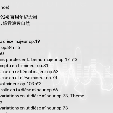
ance)
~1924) 百周年紀念輯
, 錄音通透自然
口
fa dièse majeur op.19
 op.84 n°5
50
ns paroles en la bémol majeur op.17 n°3
mptu en fa mineur op.31
rne en ré bémol majeur op.63
rne en ut dièse mineur op.74
sol mineur op.103 n°3
olle en fa dièse mineur op.66
variations en ut dièse mineur op.73_ Thème
o
ariations en ut dièse mineur op.73_