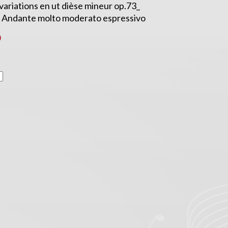
ariations en ut dièse mineur op.73_
 – Andante molto moderato espressivo
0