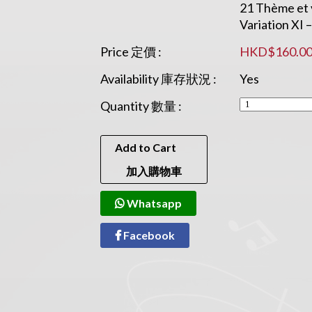
21 Thème et v
Variation XI
Price 定價 :
HKD$160.0
Availability 庫存狀況 :
Yes
Quantity 數量 :
Add to Cart
加入購物車
Whatsapp
Facebook