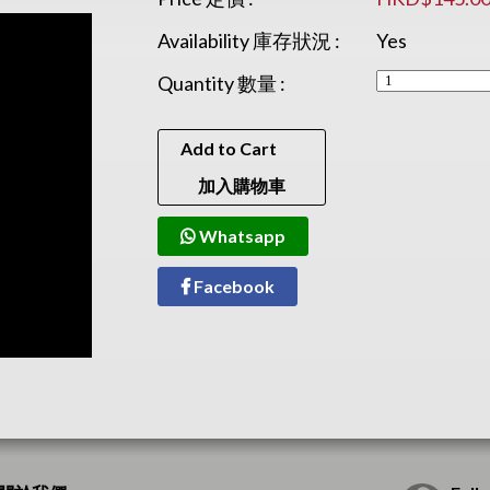
Availability 庫存狀況 :
Yes
Quantity 數量 :
Add to Cart
加入購物車
Whatsapp
Facebook