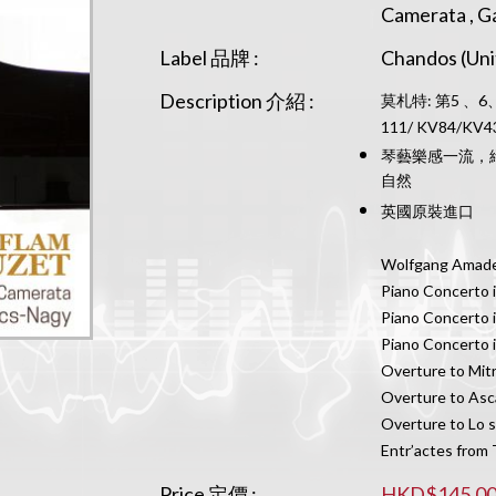
Camerata 
Label 品牌 :
Chandos (Un
Description 介紹 :
莫札特: 第5 、6
111/ KV84/KV4
琴藝樂感一流，絕
自然
英國原裝進口
Wolfgang Amade
Piano Concerto in
Piano Concerto in
Piano Concerto in
Overture to Mitri
Overture to Asca
Overture to Lo s
Entr’actes from 
Price 定價 :
HKD$145.0