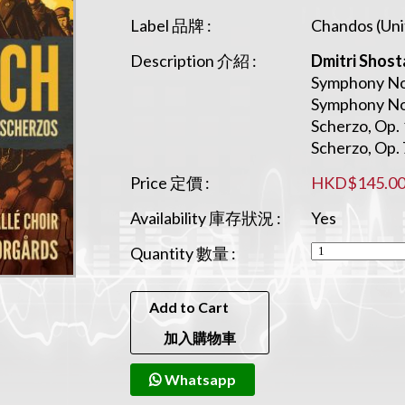
Label 品牌 :
Chandos (Un
Description 介紹 :
Dmitri Shost
Symphony No.
Symphony No. 
Scherzo, Op. 
Scherzo, Op. 
Price 定價 :
HKD$145.0
Availability 庫存狀況 :
Yes
Quantity 數量 :
Add to Cart
加入購物車
Whatsapp