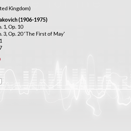
ited Kingdom)
akovich (1906-1975)
 1, Op. 10
3, Op. 20 ‘The First of May’
1
7
0