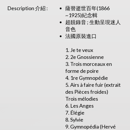
Description 介紹 :
薩替逝世百年(1866
~1925)紀念輯
超靚錄音 ; 生動呈現迷人
音色
法國原裝進口
1. Je te veux
2. 2e Gnossienne
3. Trois morceaux en
forme de poire
4. 1re Gymnopédie
5. Airs à faire fuir (extrait
des Pièces froides)
Trois mélodies
6. Les Anges
7. Élégie
8. Sylvie
9. Gymnopédia (Hervé