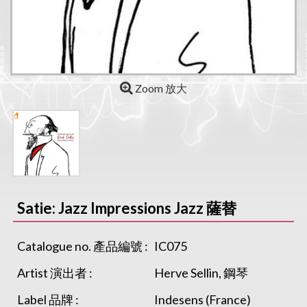
Zoom 放大
Satie: Jazz Impressions Jazz 薩替
Catalogue no. 產品編號 :
IC075
Artist 演出者 :
Herve Sellin, 鋼琴
Label 品牌 :
Indesens (France)