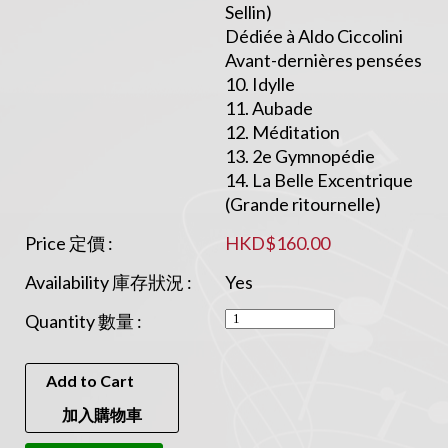
Sellin)
Dédiée à Aldo Ciccolini
Avant-dernières pensées
10. Idylle
11. Aubade
12. Méditation
13. 2e Gymnopédie
14. La Belle Excentrique
(Grande ritournelle)
Price 定價 :
HKD$160.00
Availability 庫存狀況 :
Yes
Quantity 數量 :
Add to Cart
加入購物車