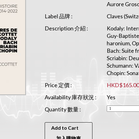
Aurore Grosc
Label 品牌 :
Claves (Switz
Description 介紹 :
Kodaly: Inter
Guy-Baptiste 
haronium, Op
Bach: Suite f
Scriabin: De
Schumann: Va
Chopin: Sonat
Price 定價 :
HKD$165.0
Availability 庫存狀況 :
Yes
Quantity 數量 :
Add to Cart
加入購物車