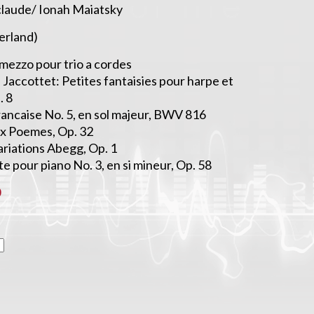
laude/ Ionah Maiatsky
erland)
mezzo pour trio a cordes
Jaccottet: Petites fantaisies pour harpe et
. 8
rancaise No. 5, en sol majeur, BWV 816
ux Poemes, Op. 32
riations Abegg, Op. 1
e pour piano No. 3, en si mineur, Op. 58
0