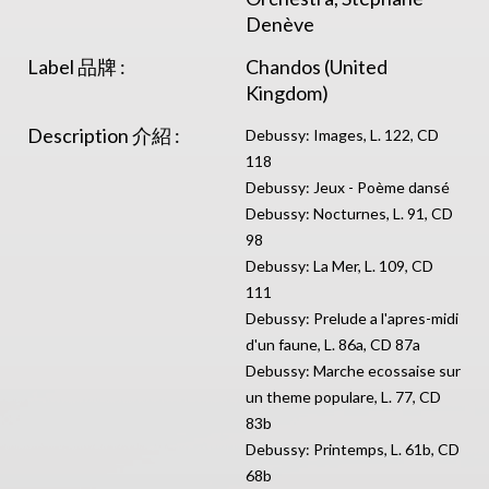
Denève
Label 品牌 :
Chandos (United
Kingdom)
Description 介紹 :
Debussy: Images, L. 122, CD
118
Debussy: Jeux - Poème dansé
Debussy: Nocturnes, L. 91, CD
98
Debussy: La Mer, L. 109, CD
111
Debussy: Prelude a l'apres-midi
d'un faune, L. 86a, CD 87a
Debussy: Marche ecossaise sur
un theme populare, L. 77, CD
83b
Debussy: Printemps, L. 61b, CD
68b