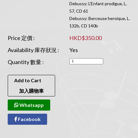
Debussy: L'Enfant prodigue, L.
57, CD 61
Debussy: Berceuse heroique, L.
132b, CD 140b
Price 定價 :
HKD$350.00
Availability 庫存狀況 :
Yes
Quantity 數量 :
Add to Cart
加入購物車
Whatsapp
Facebook