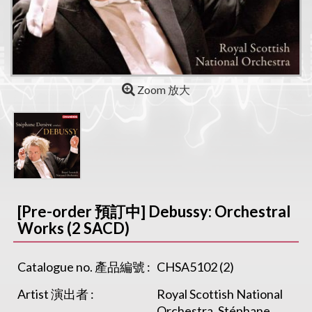
Zoom 放大
[Pre-order 預訂中] Debussy: Orchestral
Works (2 SACD)
Catalogue no. 產品編號 :
CHSA5102 (2)
Artist 演出者 :
Royal Scottish National
Orchestra, Stéphane