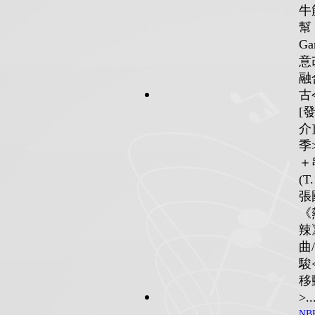
牛
幫 
Ga
意
融
古
[
介
季
＋
(T.
張
《
辣
曲
駿
移
>..
NB