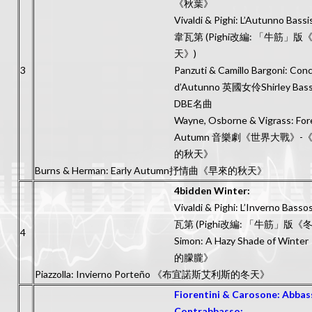
《秋葉》
Vivaldi & Pighi: L’Autunno Bassi
韋瓦第 (Pighi改編: 「牛筋」版
天》)
3
Panzuti & Camillo Bargoni: Con
d’Autunno 英國女伶Shirley Bas
DBE名曲
Wayne, Osborne & Vigrass: For
Autumn 音樂劇《世界大戰》-
的秋天》
Burns & Herman: Early Autumn抒情曲《早來的秋天》
4bidden Winter:
Vivaldi & Pighi: L’Inverno Bass
瓦第 (Pighi改編: 「牛筋」版《
4
Simon: A Hazy Shade of Wint
的朦朧》
Piazzolla: Invierno Porteño 《布宜諾斯艾利斯的冬天》
Fiorentini & Carosone: Abbass
Contrabbasso: