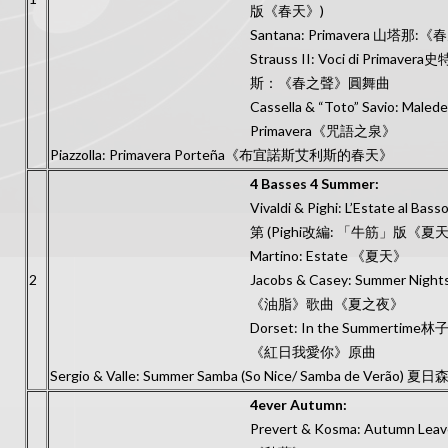
版《春天》)
Santana: Primavera 山塔那:
Strauss II: Voci di Primavera
斯：《春之聲》圓舞曲
Cassella & “Toto” Savio: Malede
Primavera《咒語之泉》
Piazzolla: Primavera Porteña《布宜諾斯艾利斯的春天》
4 Basses 4 Summer:
Vivaldi & Pighi: L’Estate al Ba
第 (Pighi改編: 「牛筋」版《夏天
Martino: Estate 《夏天》
2
Jacobs & Casey: Summer Nigh
《油脂》歌曲《夏之夜》
Dorset: In the Summertime林
《紅日我愛你》原曲
Sergio & Valle: Summer Samba (So Nice/ Samba de Verão) 夏
4ever Autumn:
Prevert & Kosma: Autumn Leav