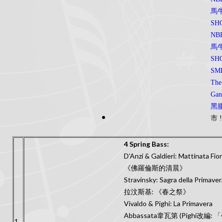
馬
SH
NB
馬
SH
SM
The
Ga
黑
市 !
4 Spring Bass:
D’Anzi & Galdieri: Mattinata Fio
《佛羅倫斯的清晨》
Stravinsky: Sagra della Prima
拉汶斯基: 《春之祭》
Vivaldo & Pighi: La Primavera
Abbassata韋瓦第 (Pighi改編:
1