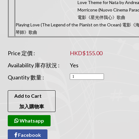
Love Theme for Nata by Andre
Morricone (Nuovo Cinema Parad
電影《星光伴我心》歌曲
Playing Love (The Legend of the Pianist on the Ocean) 電
琴師》歌曲
Price 定價 :
HKD$155.00
Availability 庫存狀況 :
Yes
Quantity 數量 :
Add to Cart
加入購物車
Whatsapp
Facebook