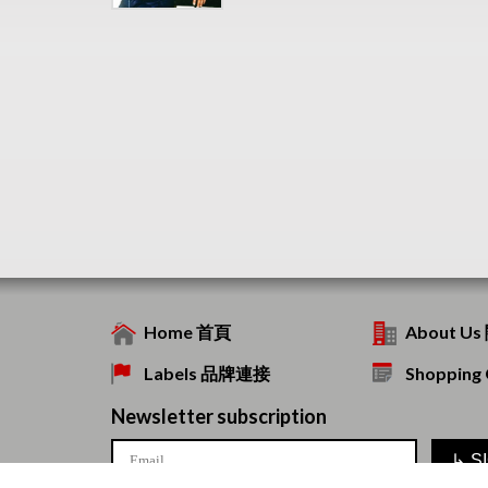
Home 首頁
About U
Labels 品牌連接
Shoppin
Newsletter subscription
↳
S