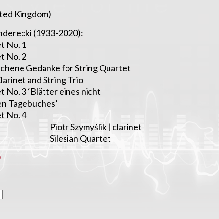
ited Kingdom)
nderecki (1933-2020):
t No. 1
t No. 2
chene Gedanke for String Quartet
larinet and String Trio
t No. 3 ‘Blätter eines nicht
en Tagebuches’
t No. 4
Piotr Szymyślik | clarinet
Silesian Quartet
0