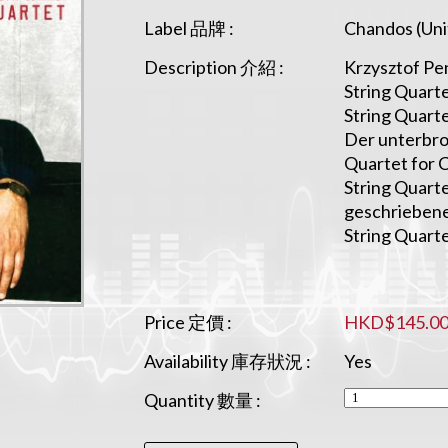
Label 品牌 :
Chandos (Un
Description 介紹 :
Krzysztof Pe
String Quarte
String Quarte
Der unterbro
Quartet for C
String Quarte
geschrieben
String Quarte
Price 定價 :
HKD$145.0
Availability 庫存狀況 :
Yes
Quantity 數量 :