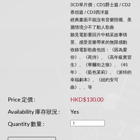
3CD單片價；CD1爵士篇 / CD2
香頌篇 / CD3西洋篇
經典畫面不能沒有音樂陪襯、美
麗情境少不了動人歌曲
聽見電影重回片中精采故事情
景、感受音樂帶來的無限感動
收錄電影歌曲包括：《因為愛
你》、《死侍》、《高年級實習
生》、《華爾街之狼》、《45
年》、《藍色茉莉》、《派特的
幸福劇本》、《紐約安可
曲》、、等
Price 定價 :
HKD$130.00
Availability 庫存狀況 :
Yes
Quantity 數量 :