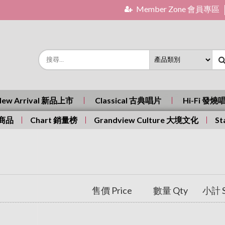
Member Zone 會員專區
New Arrival 新品上市
Classical 古典唱片
Hi-Fi 發燒
有商品
Chart 銷量榜
Grandview Culture 大境文化
St
售價 Price
數量 Qty
小計 S