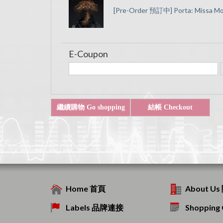
[Pre-Order 預訂中] Porta: Missa M
E-Coupon
Home 首頁
About U
Labels 品牌連接
Shoppin