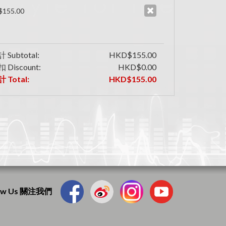
155.00
 Subtotal:
HKD$155.00
 Discount:
HKD$0.00
 Total:
HKD$155.00
low Us 關注我們