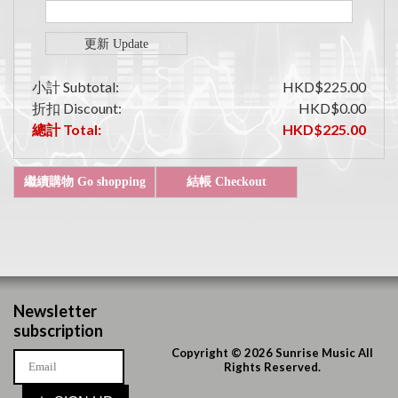
小計 Subtotal:
HKD$225.00
折扣 Discount:
HKD$0.00
總計 Total:
HKD$225.00
Newsletter
subscription
Copyright © 2026 Sunrise Music All
Rights Reserved.