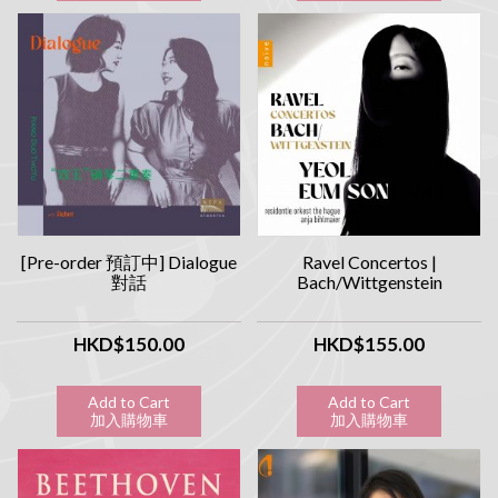
[Pre-order 預訂中] Dialogue
Ravel Concertos |
對話
Bach/Wittgenstein
HKD$150.00
HKD$155.00
Add to Cart
Add to Cart
加入購物車
加入購物車