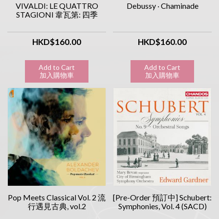
VIVALDI: LE QUATTRO
Debussy ‧ Chaminade
STAGIONI 韋瓦第: 四季
HKD$160.00
HKD$160.00
Add to Cart
Add to Cart
加入購物車
加入購物車
Pop Meets Classical Vol. 2 流
[Pre-Order 預訂中] Schubert:
行遇見古典, vol.2
Symphonies, Vol. 4 (SACD)