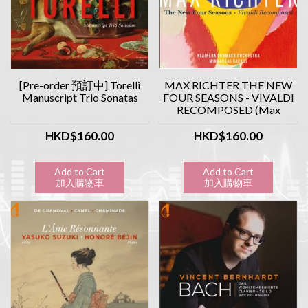
[Pre-order 預訂中] Torelli
MAX RICHTER THE NEW
Manuscript Trio Sonatas
FOUR SEASONS - VIVALDI
RECOMPOSED (Max
Richter 改編) 韋瓦第: 新<四
季>
HKD$160.00
HKD$160.00
Add to Cart
Add to Cart
加入購物車
加入購物車