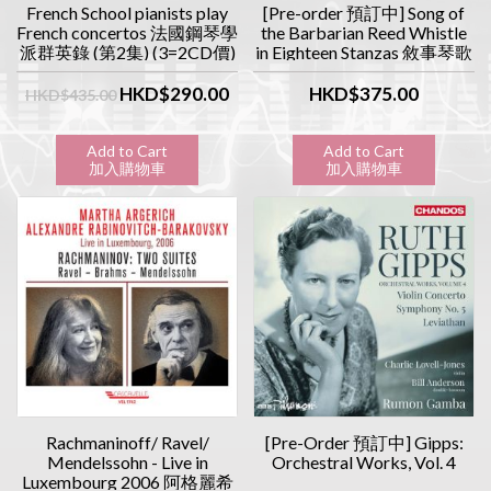
French School pianists play
[Pre-order 預訂中] Song of
French concertos 法國鋼琴學
the Barbarian Reed Whistle
派群英錄 (第2集) (3=2CD價)
in Eighteen Stanzas 敘事琴歌
- 胡笳十八拍 LP
HKD$290.00
HKD$375.00
HKD$435.00
Add to Cart
Add to Cart
加入購物車
加入購物車
Rachmaninoff/ Ravel/
[Pre-Order 預訂中] Gipps:
Mendelssohn - Live in
Orchestral Works, Vol. 4
Luxembourg 2006 阿格麗希