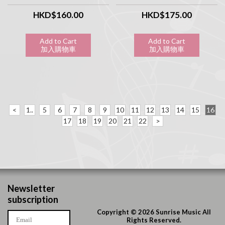
HKD$160.00
HKD$175.00
Add to Cart
Add to Cart
加入購物車
加入購物車
<
1..
5
6
7
8
9
10
11
12
13
14
15
16
17
18
19
20
21
22
>
Newsletter
subscription
Copyright © 2026 Sunrise Music All
Rights Reserved.