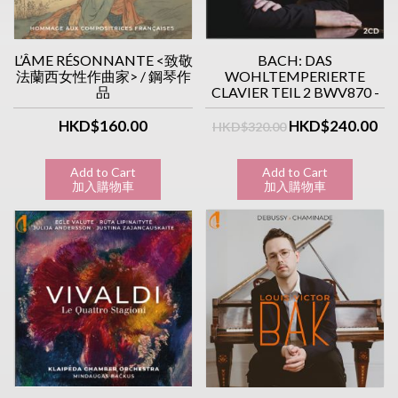
L’ÂME RÉSONNANTE <致敬
BACH: DAS
法蘭西女性作曲家> / 鋼琴作
WOHLTEMPERIERTE
品
CLAVIER TEIL 2 BWV870 -
BWV893 巴赫: 平均率(下册)
(2CD優惠價)
HKD$160.00
HKD$240.00
HKD$320.00
Add to Cart
Add to Cart
加入購物車
加入購物車