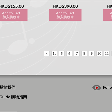
Soundtrack CD
Soundtrack (transparent
So
marbled turquoise limited
HKD$155.00
HKD$390.00
HK
LP)
Add to Cart
Add to Cart
A
加入購物車
加入購物車
加
<
1..
5
6
7
8
9
10
11
s 關於我們
Fol
g Guide 購物指南