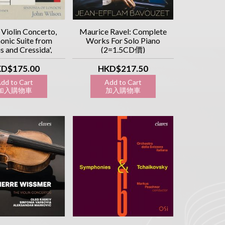
 Violin Concerto,
Maurice Ravel: Complete
nic Suite from
Works For Solo Piano
us and Cressida',
(2=1.5CD價)
outh Point SACD
D$175.00
HKD$217.50
dd to Cart
Add to Cart
入購物車
加入購物車