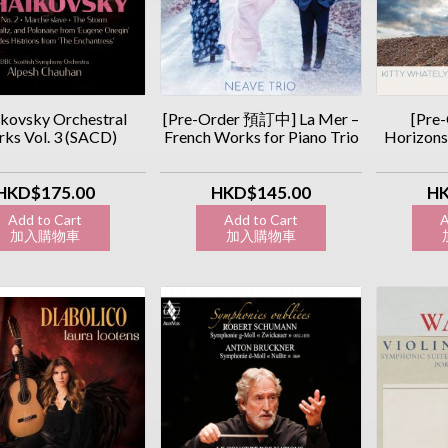
ikovsky Orchestral
[Pre-Order 預訂中] La Mer –
[Pre
ks Vol. 3 (SACD)
French Works for Piano Trio
Horizons
HKD$175.00
HKD$145.00
HK
Add to Cart
Add to Cart
A
加入購物車
加入購物車
加