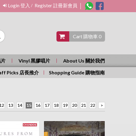
Login 登入
Register 註冊新會員
/
Cart 購物車 0
唱片
Vinyl 黑膠唱片
About Us 關於我們
aff Picks 店長推介
Shopping Guide 購物指南
12
13
14
15
16
17
18
19
20
21
22
>