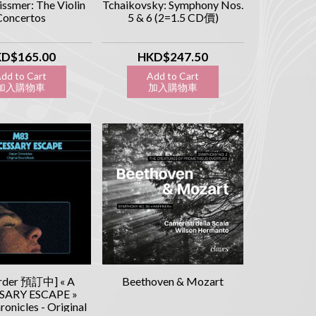
issmer: The Violin
Tchaikovsky: Symphony Nos.
Concertos
5 & 6 (2=1.5 CD價)
D$165.00
HKD$247.50
dd to Cart
Add to Cart
入購物車
加入購物車
order 預訂中] « A
Beethoven & Mozart
SARY ESCAPE »
onicles - Original