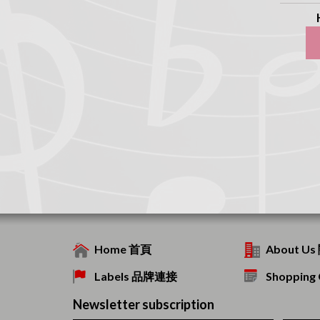
Home 首頁
About U
Labels 品牌連接
Shoppin
Newsletter subscription