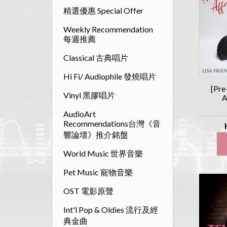
精選優惠 Special Offer
Weekly Recommendation
每週推薦
Classical 古典唱片
Hi Fi/ Audiophile 發燒唱片
[Pr
Vinyl 黑膠唱片
A
AudioArt
Recommendations台灣《音
響論壇》推介銘盤
World Music 世界音樂
Pet Music 寵物音樂
OST 電影原聲
Int'l Pop & Oldies 流行及經
典金曲