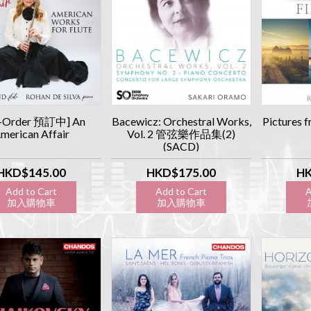
e-Order 預訂中] An
Bacewicz: Orchestral Works,
Pictures
merican Affair
Vol. 2 管弦樂作品集(2)
(SACD)
HKD$145.00
HKD$175.00
HK
Add to Cart
Add to Cart
A
加入購物車
加入購物車
加