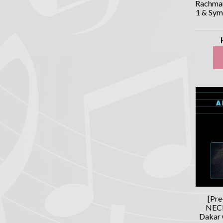
Rachman
1 & Sy
[Pr
NEC
Dakar C