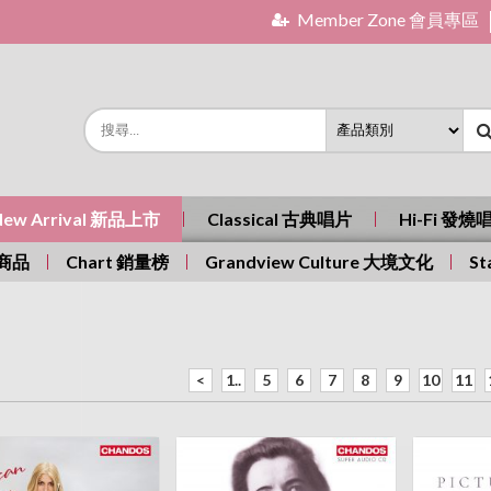
Member Zone 會員專區
New Arrival 新品上市
Classical 古典唱片
Hi-Fi 發燒
有商品
Chart 銷量榜
Grandview Culture 大境文化
St
<
1..
5
6
7
8
9
10
11