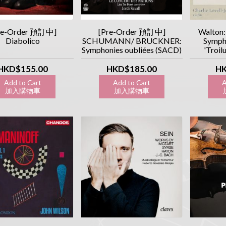
re-Order 預訂中]
[Pre-Order 預訂中]
Walton:
Diabolico
SCHUMANN/ BRUCKNER:
Sympho
Symphonies oubliées (SACD)
'Troil
Portsm
HKD$155.00
HKD$185.00
HK
Add to Cart
Add to Cart
A
加入購物車
加入購物車
加