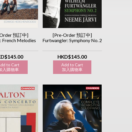
-Order 預訂中]
[Pre-Order 預訂中]
: French Melodies
Furtwangler: Symphony No. 2
D$145.00
HKD$145.00
dd to Cart
Add to Cart
入購物車
加入購物車