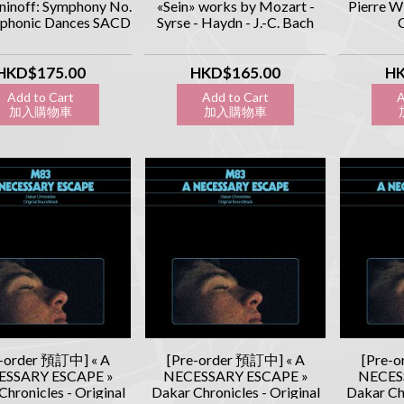
inoff: Symphony No.
«Sein» works by Mozart -
Pierre W
mphonic Dances SACD
Syrse - Haydn - J.-C. Bach
HKD$175.00
HKD$165.00
HK
Add to Cart
Add to Cart
A
加入購物車
加入購物車
加
e-order 預訂中] « A
[Pre-order 預訂中] « A
[Pre-
ESSARY ESCAPE »
NECESSARY ESCAPE »
NECES
hronicles - Original
Dakar Chronicles - Original
Dakar Chr