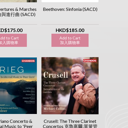
ertures & Marches
Beethoven: Sinfonia (SACD)
曲與進行曲 (SACD)
D$175.00
HKD$185.00
dd to Cart
Add to Cart
入購物車
加入購物車
Piano Concerto &
Crusell: The Three Clarinet
al Music to 'Peer
Concertos 克魯塞爾:單簧管