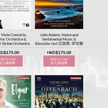
 Viola Concerto,
John Adams: Naive and
 for Orchestra &
Sentimental Music &
r String Orchestra
Absolute Jest 亞當斯: 管弦樂
中提琴協奏曲/ 管弦
作品 (SACD)
品 (SACD)
D$175.00
HKD$175.00
dd to Cart
Add to Cart
入購物車
加入購物車