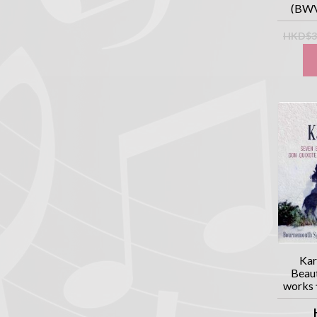
(BWV
HKD$3
Kar
Beaut
work
軻德/交