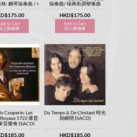
里格: 鋼琴協奏曲 / <
協奏曲/ 瑞典歌調變奏曲
金> (SACD)
(SACD)
D$175.00
HKD$175.00
dd to Cart
Add to Cart
入購物車
加入購物車
is Couperin: Les
Du Temps & De L'Instant 時光
 Royaux 1722 庫普
與瞬間 (SACD)
音樂會 (SACD)
D$185.00
HKD$185.00