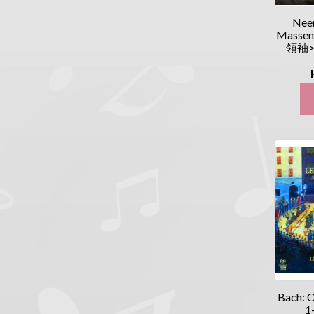
Neem
Masse
領袖>
Bach: O
1