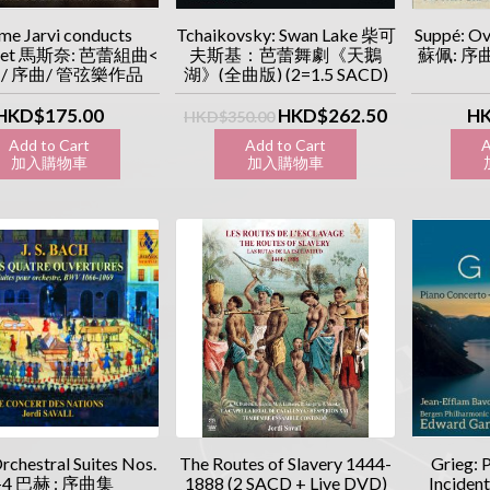
e Jarvi conducts
Tchaikovsky: Swan Lake 柴可
Suppé: Ov
net 馬斯奈: 芭蕾組曲<
夫斯基：芭蕾舞劇《天鵝
蘇佩: 序
/ 序曲/ 管弦樂作品
湖》(全曲版) (2=1.5 SACD)
(SACD)
HKD$175.00
HKD$262.50
HK
HKD$350.00
Add to Cart
Add to Cart
A
加入購物車
加入購物車
加
rchestral Suites Nos.
The Routes of Slavery 1444-
Grieg: 
-4 巴赫 : 序曲集
1888 (2 SACD + Live DVD)
Incident