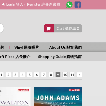
Login 登入
Register 註冊新會員
/
Cart 購物車 0
唱片
Vinyl 黑膠唱片
About Us 關於我們
aff Picks 店長推介
Shopping Guide 購物指南
1
2
3
4
5
6
7
8
9
10
11
>