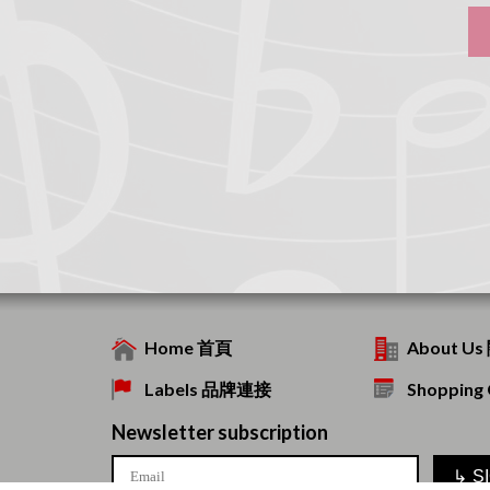
Home 首頁
About U
Labels 品牌連接
Shoppin
Newsletter subscription
↳
S