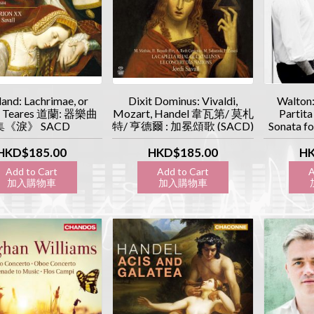
and: Lachrimae, or
Dixit Dominus: Vivaldi,
Walton:
n Teares 道蘭: 器樂曲
Mozart, Handel 韋瓦第/ 莫札
Partita
集《淚》 SACD
特/ 亨德爾 : 加冕頌歌 (SACD)
Sonata fo
華爾頓: 
樂作
HKD$185.00
HKD$185.00
HK
Add to Cart
Add to Cart
A
加入購物車
加入購物車
加