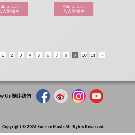
dd to Cart
Add to Cart
入購物車
加入購物車
1
2
3
4
5
6
7
8
9
10
11
>
low Us 關注我們
Copyright © 2026 Sunrise Music All Rights Reserved.