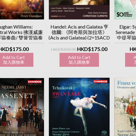
ughan Williams:
Handel: Acis and Galatea 亨
Elgar: 
stral Works 彿漢威廉
德爾: 《阿奇斯與加拉塔》
Serenade
鋼琴協奏曲/ 雙簧管協奏
(Acis and Galatea) (2=1SACD
中提琴協
/小夜曲 (SACD)
價)
HKD$175.00
HKD$175.00
HK
HKD$350.00
Add to Cart
Add to Cart
A
加入購物車
加入購物車
加