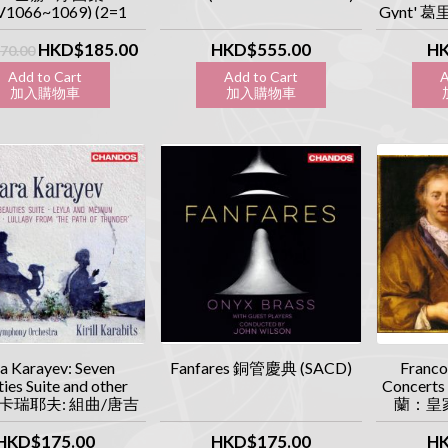
1066~1069) (2=1
Gynt' 葛
SACD價)
皮爾
HKD$185.00
HKD$555.00
HK
70.00
Add to Cart
Add to Cart
A
加入購物車
加入購物車
加
a Karayev: Seven
Fanfares 銅管慶典 (SACD)
Franco
ies Suite and other
Concerts
s 卡瑞耶夫: 組曲/唐吉
蘭：皇家
響詩/搖籃曲 (SACD)
HKD$175.00
HKD$175.00
HK