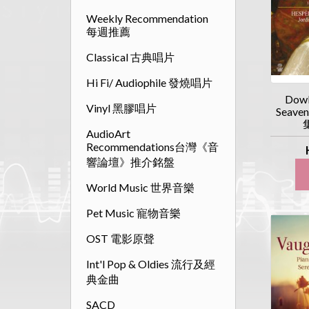
Weekly Recommendation
每週推薦
Classical 古典唱片
Hi Fi/ Audiophile 發燒唱片
Dowl
Vinyl 黑膠唱片
Seave
AudioArt
Recommendations台灣《音
響論壇》推介銘盤
World Music 世界音樂
Pet Music 寵物音樂
OST 電影原聲
Int'l Pop & Oldies 流行及經
典金曲
SACD