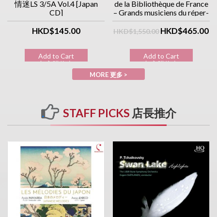
情迷LS 3/5A Vol.4 [Japan
de la Bibliothèque de France
CD]
– Grands musiciens du réper-
toire classique (10CD優惠價)
HKD$145.00
HKD$465.00
HKD$1,550.00
Add to Cart
Add to Cart
加入購物車
加入購物車
MORE 更多 >
STAFF PICKS
店長推介