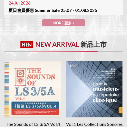
24.Jul.2026
夏日會員優惠 Summer Sale 25.07 - 01.08.2025
MORE 更多>
MORE 更多 >
30.Jun.2026
陳列室於7月1日休息 Showroom will be closed on 01/July
NEW ARRIVAL
新品上市
MORE 更多>
The Sounds of LS 3/5A Vol.4
Vol.1 Les Collections Sonores