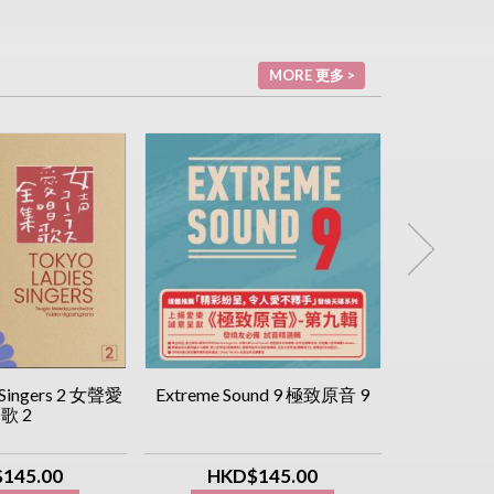
MORE 更多 >
 Singers 2 女聲愛
Extreme Sound 9 極致原音 9
Popular Sy
歌 2
交響樂 [Ob
145.00
HKD$145.00
HK