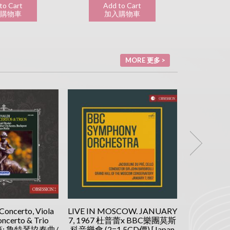
to Cart
Add to Cart
Ad
購物車
加入購物車
加
MORE 更多 >
 Concerto, Viola
LIVE IN MOSCOW. JANUARY
David Oistr
ncerto & Trio
7, 1967 杜普蕾x BBC樂團莫斯
可夫斯基 :
瓦第: 魯特琴協奏曲/
科音樂會 (2=1.5CD價) [Japan
流士: 小提