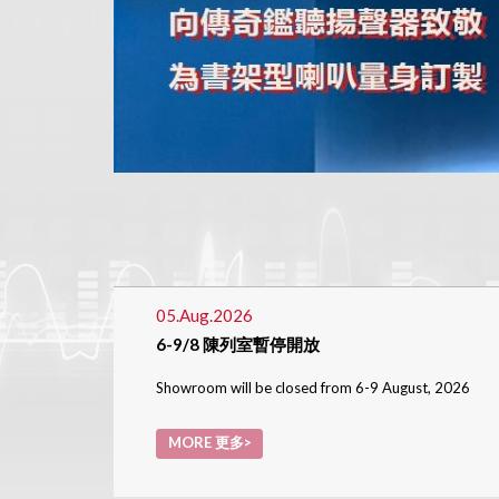
05.Aug.2026
6-9/8 陳列室暫停開放
Showroom will be closed from 6-9 August, 2026
MORE 更多>