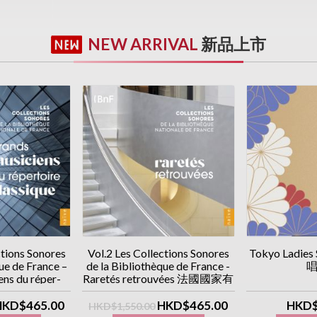
NEW ARRIVAL
新品上市
ctions Sonores
Vol.2 Les Collections Sonores
Tokyo Ladies
ue de France –
de la Bibliothèque de France -
唱
ns du réper-
Raretés retrouvées 法國國家有
ue (10CD優惠價)
聲圖書館藏 (下集) /「稀有錄
音」篇 (10CD優惠價)
HKD$465.00
HKD$465.00
HKD$
HKD$1,550.00