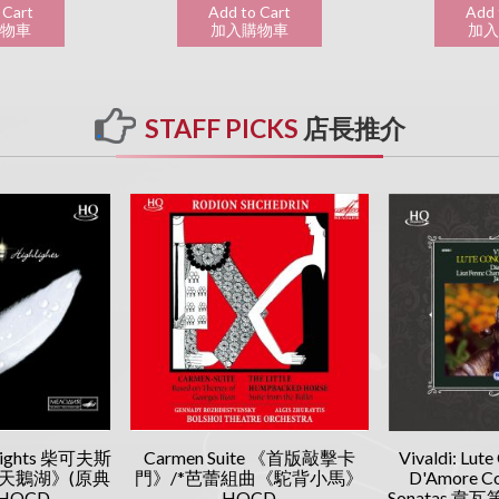
 Cart
Add to Cart
Add 
購物車
加入購物車
加入
STAFF PICKS
店長推介
hlights 柴可夫斯
Carmen Suite 《首版敲擊卡
Vivaldi: Lute
天鵝湖》(原典
門》/*芭蕾組曲《駝背小馬》
D'Amore Co
HQCD
HQCD
Sonatas 韋