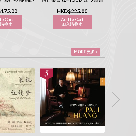
奏 [日本製造
CD] [Obsession 執念系列]
曲 [Japan C
ession 執念系列]
175.00
HKD$225.00
HK
to Cart
Add to Cart
Ad
購物車
加入購物車
加
MORE 更多 >