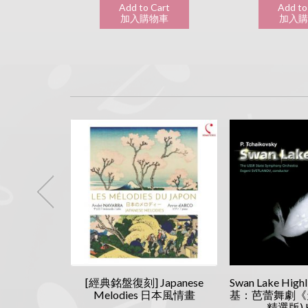
art
Add to Cart
Add to
物車
加入購物車
加入
ymphonies
[經典銘盤復刻] Japanese
Swan Lake Hig
基: 第4、5 &
Melodies 日本風情畫
基：芭蕾舞劇《
 交響曲
精選版) 