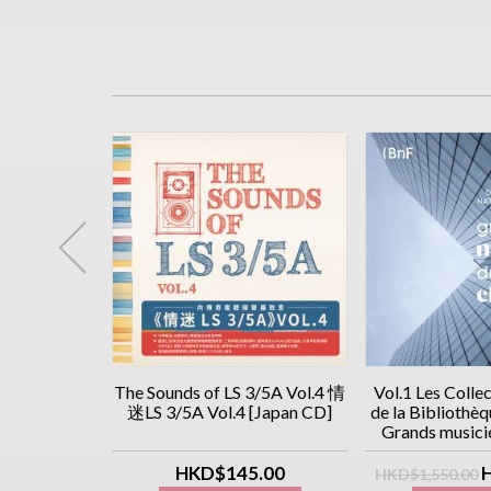
itkovsky 史尼
The Sounds of LS 3/5A Vol.4 情
Vol.1 Les Colle
藝術 2CD
迷LS 3/5A Vol.4 [Japan CD]
de la Bibliothèq
 執念系列]
Grands musicie
toire classiq
.00
HKD$145.00
HKD$1,550.00