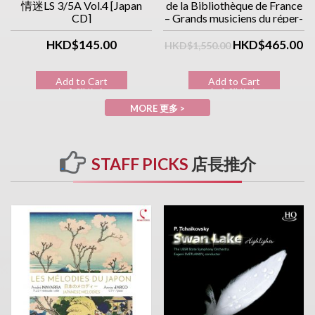
情迷LS 3/5A Vol.4 [Japan
de la Bibliothèque de France
CD]
– Grands musiciens du réper-
toire classique (10CD優惠價)
HKD$145.00
HKD$465.00
HKD$1,550.00
Add to Cart
Add to Cart
加入購物車
加入購物車
MORE 更多 >
STAFF PICKS
店長推介