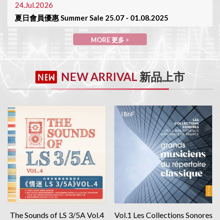
24.Jul.2026
夏日會員優惠 Summer Sale 25.07 - 01.08.2025
MORE 更多>
MORE 更多 >
30.Jun.2026
陳列室於7月1日休息 Showroom will be closed on 01/July
NEW ARRIVAL
新品上市
MORE 更多>
The Sounds of LS 3/5A Vol.4
Vol.1 Les Collections Sonores