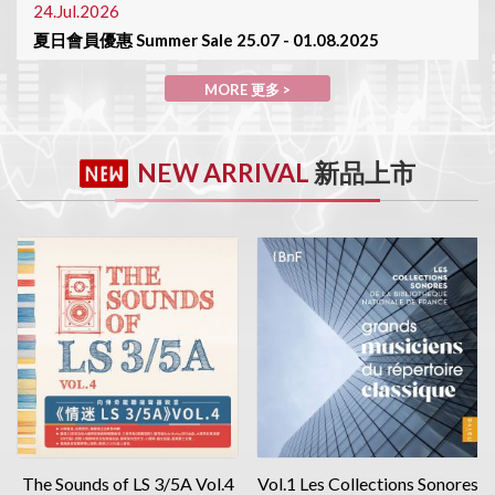
24.Jul.2026
夏日會員優惠 Summer Sale 25.07 - 01.08.2025
MORE 更多>
MORE 更多 >
30.Jun.2026
陳列室於7月1日休息 Showroom will be closed on 01/July
NEW ARRIVAL
新品上市
MORE 更多>
The Sounds of LS 3/5A Vol.4
Vol.1 Les Collections Sonores