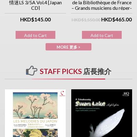
情迷LS 3/5A Vol.4 [Japan
de la Bibliothèque de France
CD]
– Grands musiciens du réper-
toire classique (10CD優惠價)
HKD$145.00
HKD$465.00
HKD$1,550.00
Add to Cart
Add to Cart
加入購物車
加入購物車
MORE 更多 >
STAFF PICKS
店長推介