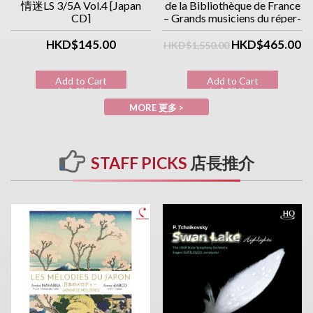
情迷LS 3/5A Vol.4 [Japan
de la Bibliothèque de France
CD]
– Grands musiciens du réper-
toire classique (10CD優惠價)
HKD$145.00
HKD$465.00
HKD$1,550.00
Add to Cart
Add to Cart
加入購物車
加入購物車
MORE 更多 >
STAFF PICKS
店長推介