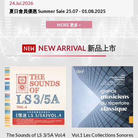
24.Jul.2026
夏日會員優惠 Summer Sale 25.07 - 01.08.2025
MORE 更多>
MORE 更多 >
30.Jun.2026
陳列室於7月1日休息 Showroom will be closed on 01/July
NEW ARRIVAL
新品上市
MORE 更多>
The Sounds of LS 3/5A Vol.4
Vol.1 Les Collections Sonores