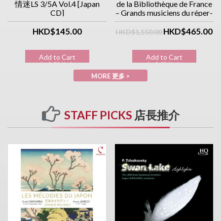
情迷LS 3/5A Vol.4 [Japan
de la Bibliothèque de France
CD]
– Grands musiciens du réper-
toire classique (10CD優惠價)
HKD$145.00
HKD$465.00
HKD$1,550.00
Add to Cart
Add to Cart
加入購物車
加入購物車
MORE 更多 >
STAFF PICKS
店長推介