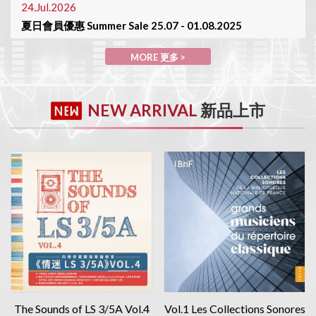
24.Jul.2026
夏日會員優惠 Summer Sale 25.07 - 01.08.2025
MORE 更多>
MORE 更多 >
30.Jun.2026
陳列室於7月1日休息 Showroom will be closed on 01/July
NEW ARRIVAL
新品上市
MORE 更多>
The Sounds of LS 3/5A Vol.4
Vol.1 Les Collections Sonores