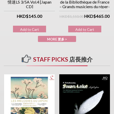
情迷LS 3/5A Vol.4 [Japan
de la Bibliothèque de France
CD]
– Grands musiciens du réper-
toire classique (10CD優惠價)
HKD$145.00
HKD$465.00
HKD$1,550.00
Add to Cart
Add to Cart
加入購物車
加入購物車
MORE 更多 >
STAFF PICKS
店長推介