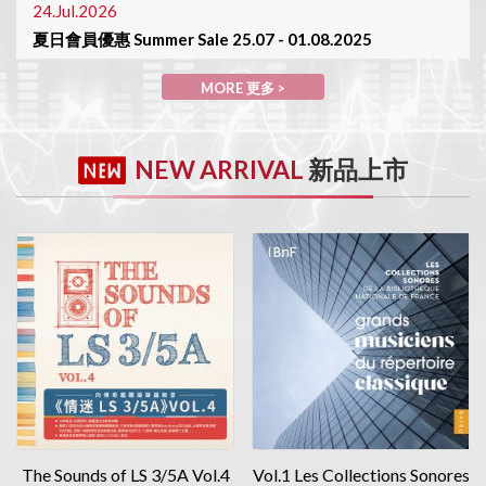
24.Jul.2026
夏日會員優惠 Summer Sale 25.07 - 01.08.2025
MORE 更多>
MORE 更多 >
30.Jun.2026
陳列室於7月1日休息 Showroom will be closed on 01/July
NEW ARRIVAL
新品上市
MORE 更多>
The Sounds of LS 3/5A Vol.4
Vol.1 Les Collections Sonores