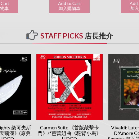
 Cart
Add to Cart
Add 
購物車
加入購物車
加入
STAFF PICKS
店長推介
hlights 柴可夫斯
Carmen Suite 《首版敲擊卡
Vivaldi: Lute
天鵝湖》(原典
門》/*芭蕾組曲《駝背小馬》
D'Amore Co
HQCD
HQCD
Sonatas 韋