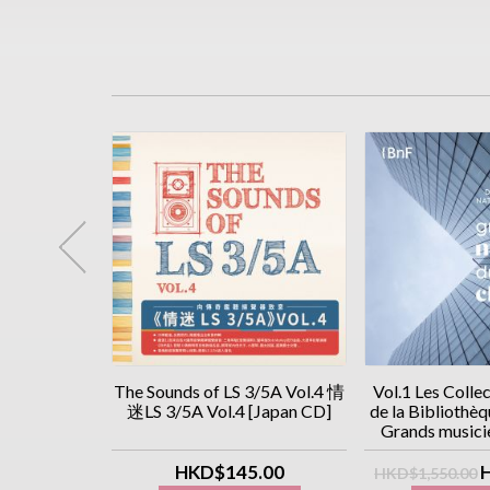
itkovsky 史尼
The Sounds of LS 3/5A Vol.4 情
Vol.1 Les Colle
藝術 2CD
迷LS 3/5A Vol.4 [Japan CD]
de la Bibliothèq
 執念系列]
Grands musicie
toire classiq
.00
HKD$145.00
HKD$1,550.00