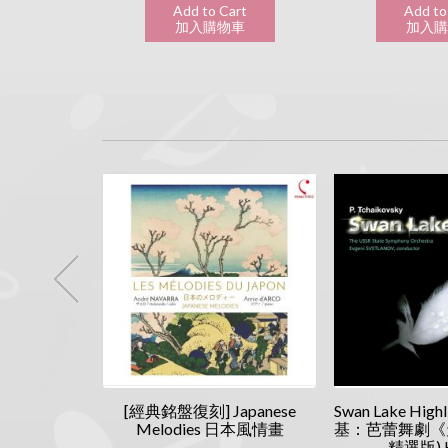
art
Add to Cart
Add to
物車
加入購物車
加入
ymphonies
[經典銘盤復刻] Japanese
Swan Lake Hig
基: 第4、5 &
Melodies 日本風情畫
基：芭蕾舞劇《
 交響曲
精選版) 