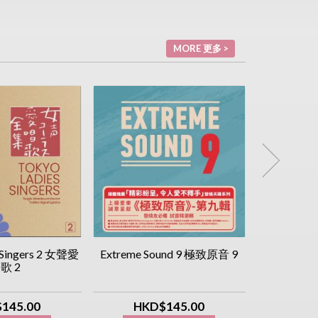
MORE 更多 >
 Singers 2 女聲愛
Extreme Sound 9 極致原音 9
Popular Sy
歌 2
交響樂 [Ob
145.00
HKD$145.00
HK