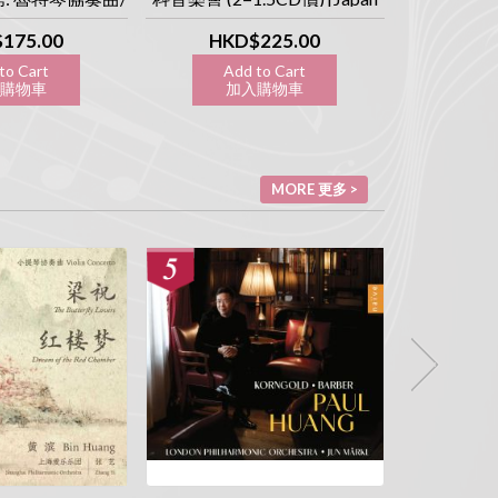
奏 [日本製造
CD] [Obsession 執念系列]
曲 [Japan C
ession 執念系列]
175.00
HKD$225.00
HK
to Cart
Add to Cart
Ad
購物車
加入購物車
加
MORE 更多 >