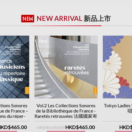
NEW ARRIVAL
新品上市
ctions Sonores
Vol.2 Les Collections Sonores
Tokyo Ladies
ue de France –
de la Bibliothèque de France -
唱
ns du réper-
Raretés retrouvées 法國國家有
ue (10CD優惠價)
聲圖書館藏 (下集) /「稀有錄
音」篇 (10CD優惠價)
HKD$465.00
HKD$465.00
HKD$
HKD$1,550.00