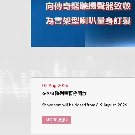
05.Aug.2026
6-9/8 陳列室暫停開放
Showroom will be closed from 6-9 August, 2026
MORE 更多>