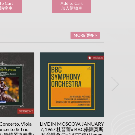
to Cart
Add to Cart
Ad
購物車
加入購物車
加
MORE 更多 >
 Concerto, Viola
LIVE IN MOSCOW. JANUARY
David Oistr
ncerto & Trio
7, 1967 杜普蕾x BBC樂團莫斯
可夫斯基 :
瓦第: 魯特琴協奏曲/
科音樂會 (2=1.5CD價) [Japan
流士: 小提