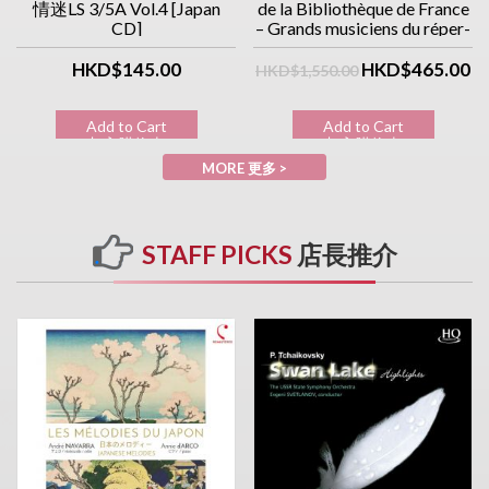
情迷LS 3/5A Vol.4 [Japan
de la Bibliothèque de France
CD]
– Grands musiciens du réper-
toire classique (10CD優惠價)
HKD$145.00
HKD$465.00
HKD$1,550.00
Add to Cart
Add to Cart
加入購物車
加入購物車
MORE 更多 >
STAFF PICKS
店長推介