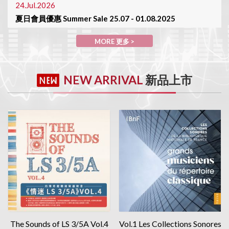
24.Jul.2026
夏日會員優惠 Summer Sale 25.07 - 01.08.2025
MORE 更多>
MORE 更多 >
30.Jun.2026
陳列室於7月1日休息 Showroom will be closed on 01/July
NEW ARRIVAL
新品上市
MORE 更多>
The Sounds of LS 3/5A Vol.4
Vol.1 Les Collections Sonores